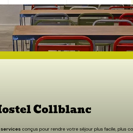
S
SERVICES
OFFRES
GALERIE
LOCALISATION
Hostel Collblanc
s
services
conçus pour rendre votre séjour plus facile, plus c