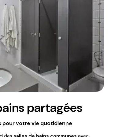
bains partagées
 pour votre vie quotidienne
nd des
salles de bains communes
avec