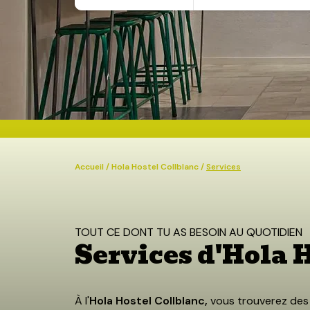
7 août, 2026
8 août, 2026
HOLA HOSTEL COLLBLANC
CHAMBRE
Accueil
/
Hola Hostel Collblanc
/
Services
TOUT CE DONT TU AS BESOIN AU QUOTIDIEN
Services d'Hola 
À l'
Hola Hostel Collblanc,
vous trouverez de