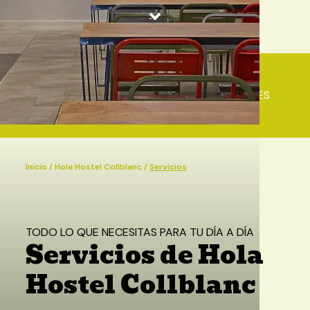
HOLA HOSTEL COLLBLANC
HABITACIONES
SE
Inicio
/
Hola Hostel Collblanc
/
Servicios
TODO LO QUE NECESITAS PARA TU DÍA A DÍA
Servicios de Hola
Hostel Collblanc