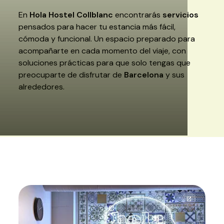
En
Hola Hostel Collblanc
encontrarás
servicios
pensados para hacer tu estancia más fácil,
cómoda y funcional. Un espacio preparado para
acompañarte en cada momento del viaje, con
soluciones prácticas para que solo tengas que
preocuparte de disfrutar de
Barcelona
y sus
alrededores.