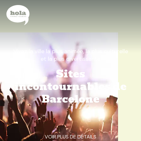
Vivez la ville la plus animée, la plus culturelle
et la plus divertissante
Sites
incontournables de
Barcelone
VOIR PLUS DE DÉTAILS