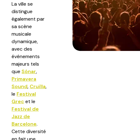
La ville se
distingue
également par
sa scène
musicale
dynamique,
avec des
événements
majeurs tels
que
Sónar
,
Primavera
Sound
,
Cruïlla
,
le
Festival
Grec
et le
Festival de
Jazz de
Barcelone
.
Cette diversité
en fait une