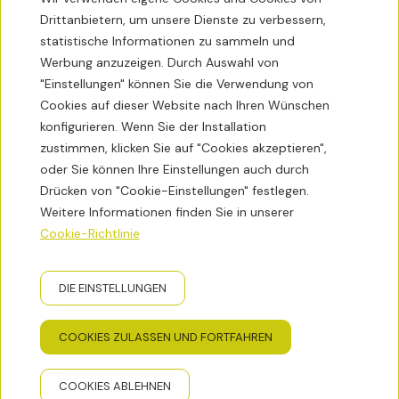
Drittanbietern, um unsere Dienste zu verbessern,
statistische Informationen zu sammeln und
Werbung anzuzeigen. Durch Auswahl von
Zeit
29ºC
"Einstellungen" können Sie die Verwendung von
Cookies auf dieser Website nach Ihren Wünschen
Kontakt
konfigurieren. Wenn Sie der Installation
zustimmen, klicken Sie auf "Cookies akzeptieren",
Buchungsbedingungen
oder Sie können Ihre Einstellungen auch durch
Drücken von "Cookie-Einstellungen" festlegen.
Newsletter
Weitere Informationen finden Sie in unserer
Cookie-Richtlinie
DIE EINSTELLUNGEN
Datenschutzrichtlinie
Cookie-Richtlinie
Rechtlicher Hinweis
GNA Hotel Solutions
Entwickelt von
COOKIES ZULASSEN UND FORTFAHREN
COOKIES ABLEHNEN