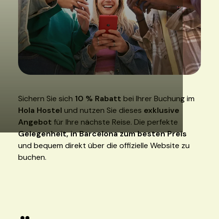
Sichern Sie sich
10 % Rabatt
bei Ihrer Buchung im
Hola Hostel
und nutzen Sie dieses
exklusive
Angebot
für Ihre nächste Reise. Die perfekte
Gelegenheit, in Barcelona zum besten Preis
und bequem direkt über die offizielle Website zu
buchen.