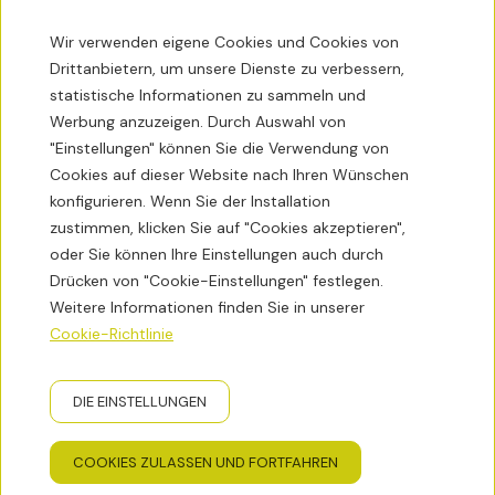
Verarbeitung nicht den geltenden Vorschriften
Wir verwenden eigene Cookies und Cookies von
entspricht.
Drittanbietern, um unsere Dienste zu verbessern,
Kontaktinformationen zur Ausübung Ihrer Rechte:
statistische Informationen zu sammeln und
HOLA HOSTALES SL. Calle Mejía Lequerica, 28-30,
Werbung anzuzeigen. Durch Auswahl von
Entlp, 1 B - 08028 Barcelona (Barcelona). E-Mail:
"Einstellungen" können Sie die Verwendung von
hola@holahostal.com
.
Cookies auf dieser Website nach Ihren Wünschen
konfigurieren. Wenn Sie der Installation
zustimmen, klicken Sie auf "Cookies akzeptieren",
oder Sie können Ihre Einstellungen auch durch
AUF DIESER WEBSITE VERWENDETE COOKIES
Drücken von "Cookie-Einstellungen" festlegen.
WERDEN VOM HERAUSGEBER KONTROLLIERT
Weitere Informationen finden Sie in unserer
Es werden keine vom Herausgeber kontrollierten
Cookie-Richtlinie
Cookies installiert.
DIE EINSTELLUNGEN
Cookies von Drittanbietern
COOKIES ZULASSEN UND FORTFAHREN
Dienste von Drittanbietern liegen außerhalb des