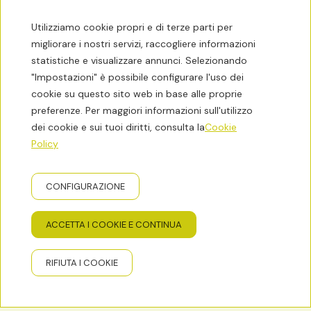
Utilizziamo cookie propri e di terze parti per
COOKIE UTILIZZATI SU QUESTO SITO WEB
migliorare i nostri servizi, raccogliere informazioni
COOKIE CONTROLLATI DALL'EDITORE
statistiche e visualizzare annunci. Selezionando
Non vengono installati cookie controllati
"Impostazioni" è possibile configurare l'uso dei
dall'editore.
cookie su questo sito web in base alle proprie
preferenze. Per maggiori informazioni sull'utilizzo
dei cookie e sui tuoi diritti, consulta la
Cookie
Policy
COOKIE DI TERZE PARTI
I servizi di terze parti sono al di fuori del controllo
CONFIGURAZIONE
dell'editore. I fornitori possono modificare i propri
termini di servizio, finalità e utilizzo dei cookie, ecc.,
in qualsiasi momento. Fornitori esterni di questo
ACCETTA I COOKIE E CONTINUA
sito web: non vengono installati cookie controllati
da terze parti.
RIFIUTA I COOKIE