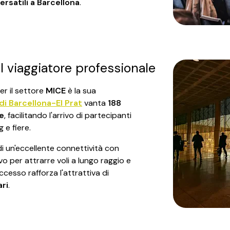
ersatili a Barcellona
.
l viaggiatore professionale
er il settore
MICE
è la sua
i Barcellona-El Prat
vanta
188
e
, facilitando l'arrivo di partecipanti
 e fiere.
i un'eccellente connettività con
vo per attrarre voli a lungo raggio e
ccesso rafforza l'attrattiva di
ari
.