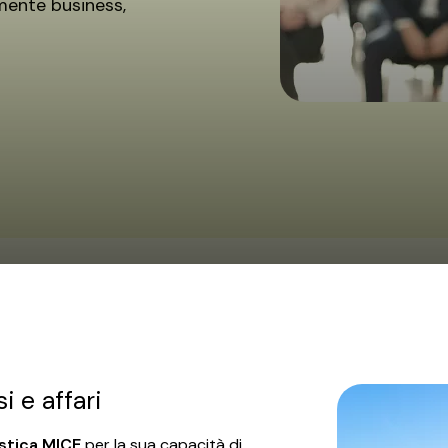
mente business,
 e affari
istica MICE
per la sua capacità di