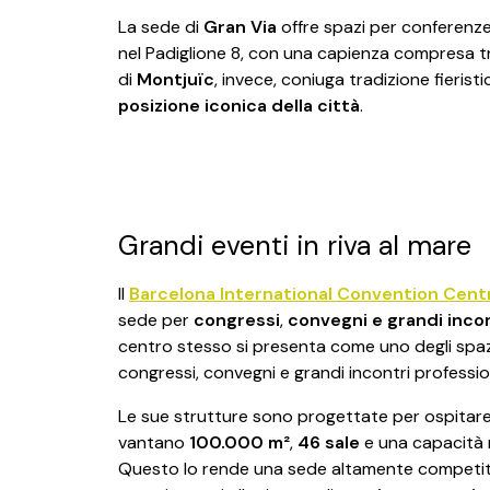
La sede di
Gran Via
offre spazi per conferenz
nel Padiglione 8, con una capienza compresa t
di
Montjuïc
, invece, coniuga tradizione fierist
posizione iconica della città
.
Grandi eventi in riva al mare
Il
Barcelona International Convention Cent
sede per
congressi
,
convegni e grandi incon
centro stesso si presenta come uno degli spaz
congressi, convegni e grandi incontri profession
Le sue strutture sono progettate per ospitare 
vantano
100.000 m²
,
46 sale
e una capacità
Questo lo rende una sede altamente competiti