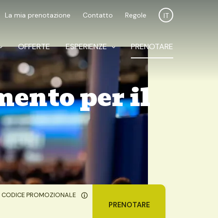
La mia prenotazione
Contatto
Regole
IT
OFFERTE
ESPERIENZE
PRENOTARE
mento per il
CODICE PROMOZIONALE
PRENOTARE