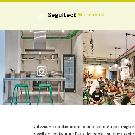
Seguiteci!
@holahostal
Tempo
27ºC
Utilizziamo cookie propri e di terze parti per miglior
possibile configurare l'uso dei cookie su questo sito 