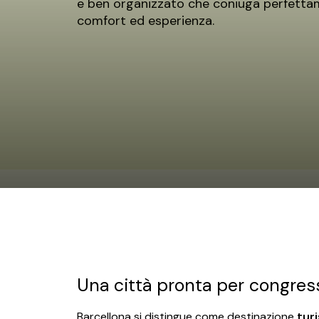
e ben organizzato che coniuga perfetta
comfort ed esperienza.
Una città pronta per congressi
Barcellona si distingue come destinazione
tur