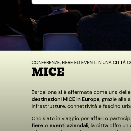
6 agosto, 2026
7 agosto, 2026
Inizio
/
Esperienze
/
MICE
CONFERENZE, FIERE ED EVENTI IN UNA CITTÀ
MICE
Barcellona si è affermata come una dell
destinazioni MICE in Europa
, grazie alla
infrastrutture, connettività e fascino urb
Che siate in viaggio per
affari
o partecip
fiere
o
eventi aziendali
, la città offre 