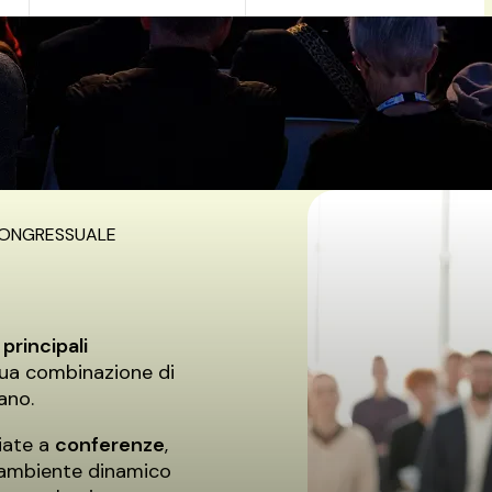
 CONGRESSUALE
e
principali
 sua combinazione di
ano.
iate a
conferenze
,
un ambiente dinamico