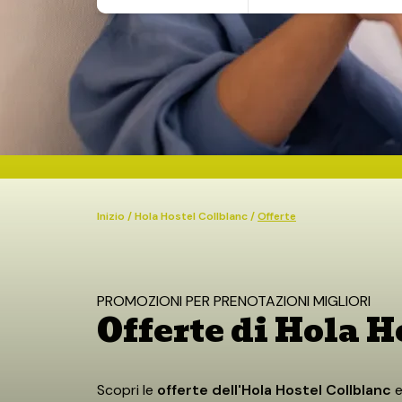
7 agosto, 2026
8 agosto, 2026
HOLA HOSTEL COLLBLANC
CAMERE
Inizio
/
Hola Hostel Collblanc
/
Offerte
PROMOZIONI PER PRENOTAZIONI MIGLIORI
Offerte di Hola H
Scopri le
offerte dell'Hola Hostel Collblanc
e