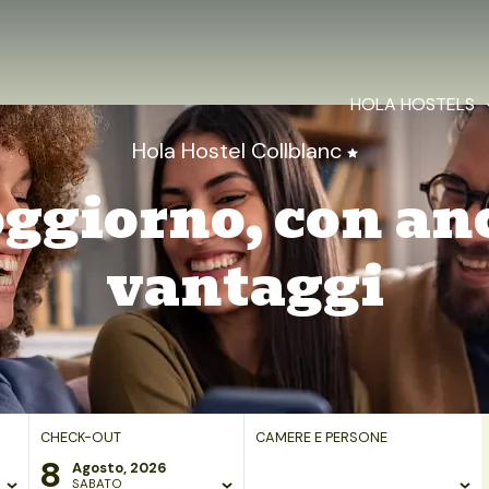
HOLA HOSTELS
Hola Hostel Collblanc
soggiorno, con an
vantaggi
CHECK-OUT
CAMERE E PERSONE
8
Agosto, 2026
SABATO