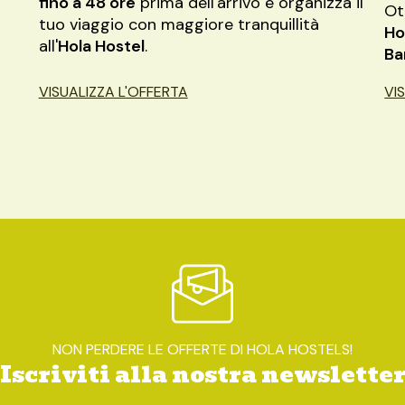
fino a 48 ore
prima dell'arrivo e organizza il
Ot
tuo viaggio con maggiore tranquillità
Ho
all'
Hola Hostel
.
Ba
VISUALIZZA L'OFFERTA
VI
NON PERDERE LE OFFERTE DI HOLA HOSTELS!
Iscriviti alla nostra newslette