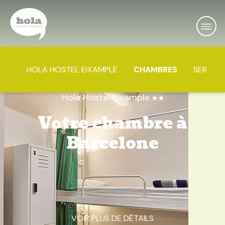
HOLA HOSTEL EIXAMPLE
CHAMBRES
SERVICE
Hola Hostel Eixample
Votre chambre à
Barcelone
VOIR PLUS DE DÉTAILS