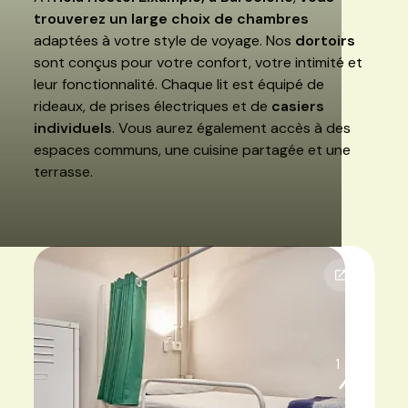
trouverez un large choix de chambres
adaptées à votre style de voyage. Nos
dortoirs
sont conçus pour votre confort, votre intimité et
leur fonctionnalité. Chaque lit est équipé de
rideaux, de prises électriques et de
casiers
individuels
. Vous aurez également accès à des
espaces communs, une cuisine partagée et une
terrasse.
1
3