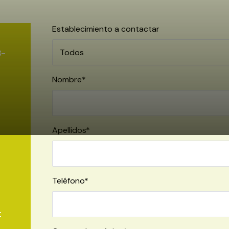
Establecimiento a contactar
B-
Nombre*
Apellidos*
Teléfono*
t