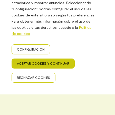
estadística y mostrar anuncios. Seleccionando
“Configuración” podrás configurar el uso de las
cookies de este sitio web según tus preferencias.
Para obtener más información sobre el uso de
las cookies y tus derechos, accede a la
Política
de cookies
CONFIGURACIÓN
ACEPTAR COOKIES Y CONTINUAR
RECHAZAR COOKIES
Imágenes
Desde
21,60 €
RESERVAR
HOLA HOSTEL EIXAMPLE
HABITACIONES
SE
Habitación / night